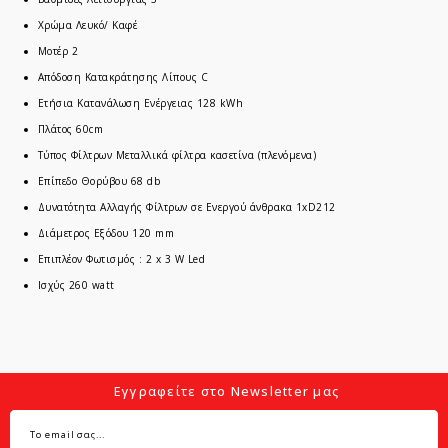
Χρώμα Λευκό/ Καφέ
Μοτέρ 2
Απόδοση Κατακράτησης Λίπους C
Ετήσια Κατανάλωση Ενέργειας 128 kWh
Πλάτος 60cm
Τύπος Φίλτρων Μεταλλικά φίλτρα κασετίνα (πλενόμενα)
Επίπεδο Θορύβου 68 db
Δυνατότητα Αλλαγής Φίλτρων σε Ενεργού άνθρακα 1xD212
Διάμετρος Εξόδου 120 mm
Επιπλέον Φωτισμός : 2 x 3 W Led
Ισχύς 260 watt
Εγγραφείτε στο Newsletter μας