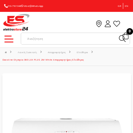
210-7101348
Viber
WhatsApp
GR
EN
0
Λευκές Συσκευές
Απορροφητήρες
Ελεύθεροι
Davoline Olympia 360 LUX PLUS 2M White Απορροφητήρας Ελεύθερος