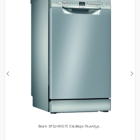
Bosch SPS2HKI57E Ελεύθερο Πλυντήρι..