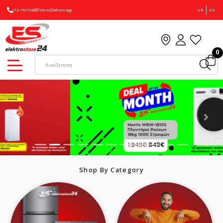
210-7101348
Viber
WhatsApp
GR
EN
0
Shop By Category