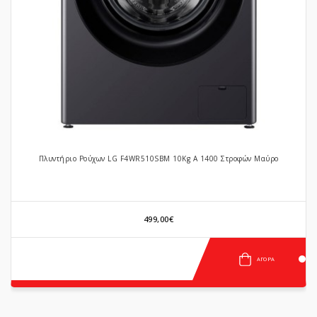
«
»
Πλυντήριο Ρούχων LG F4WR510SBM 10Kg A 1400 Στροφών Μαύρο
499,00€
ΑΓΟΡΆ