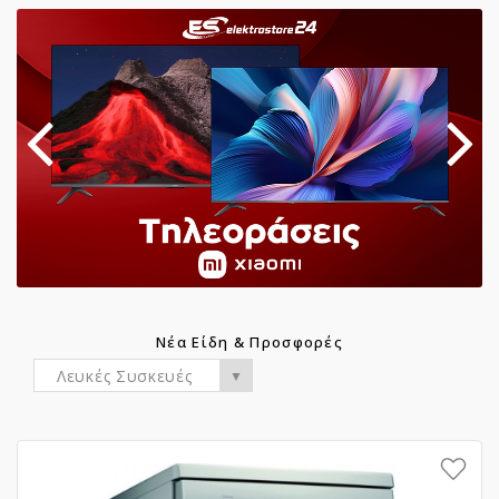
Νέα Είδη & Προσφορές
Λευκές Συσκευές
▼
Επιθυμητό