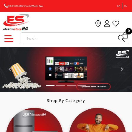
210-7101348
Viber
WhatsApp
GR
EN
0
Shop By Category