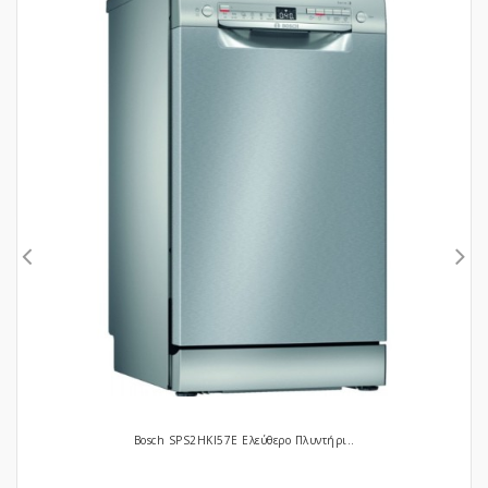
Bosch SPS2HKI57E Ελεύθερο Πλυντήρι..