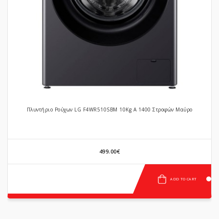
«
»
Πλυντήριο Ρούχων LG F4WR510SBM 10Kg A 1400 Στροφών Μαύρο
499.00€
ADD TO CART