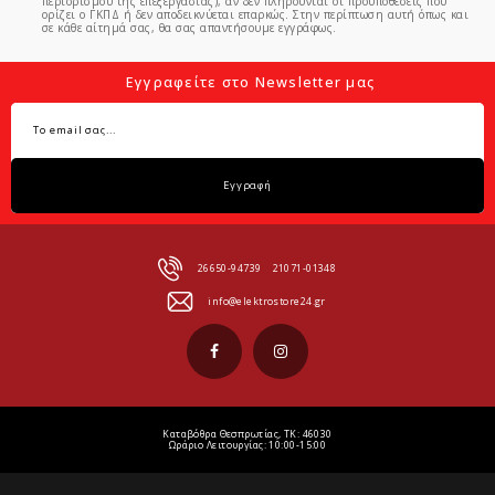
περιορισμού της επεξεργασίας), αν δεν πληρούνται οι προϋποθέσεις που
ορίζει ο ΓΚΠΔ ή δεν αποδεικνύεται επαρκώς. Στην περίπτωση αυτή όπως και
σε κάθε αίτημά σας, θα σας απαντήσουμε εγγράφως.
Εγγραφείτε στο Newsletter μας
Εγγραφή
26650-94739
21071-01348
info@elektrostore24.gr
Καταβόθρα Θεσπρωτίας, ΤΚ: 46030
Ωράριο Λειτουργίας: 10:00-15:00