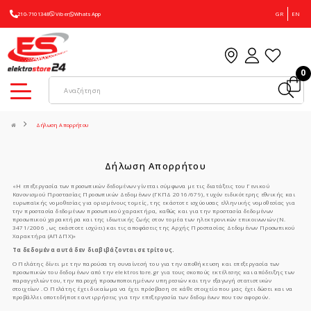
210-7101348
Viber
WhatsApp
GR
EN
0
Δήλωση Απορρήτου
Δήλωση Απορρήτου
«Η επεξεργασία των προσωπικών δεδομένων γίνεται σύμφωνα με τις διατάξεις του Γενικού
Κανονισμού Προστασίας Προσωπικών Δεδομένων (ΓΚΠΔ 2016/679), τυχόν ειδικότερης εθνικής και
ευρωπαϊκής νομοθεσίας για ορισμένους τομείς, της εκάστοτε ισχύουσας ελληνικής νομοθεσίας για
την προστασία δεδομένων προσωπικού χαρακτήρα, καθώς και για την προστασία δεδομένων
προσωπικού χαρακτήρα και της ιδιωτικής ζωής στον τομέα των ηλεκτρονικών επικοινωνιών (Ν.
3471/2006 , ως εκάστοτε ισχύει) και τις αποφάσεις της Αρχής Προστασίας Δεδομένων Προσωπικού
Χαρακτήρα (ΑΠΔΠΧ)»
Τα δεδομένα αυτά δεν διαβιβάζονται σε τρίτους.
Ο Πελάτης δίνει με την παρούσα τη συναίνεσή του για την αποθήκευση και επεξεργασία των
προσωπικών του δεδομένων από την elektrostore.gr για τους σκοπούς εκτέλεσης και απόδειξης των
παραγγελιών του, την παροχή προσωποποιημένων υπηρεσιών και την εξαγωγή στατιστικών
στοιχείων . Ο Πελάτης έχει δικαίωμα να έχει πρόσβαση σε κάθε στοιχείο που μας έχει δώσει και να
προβάλλει οποτεδήποτε αντιρρήσεις για την επεξεργασία των δεδομένων που τον αφορούν.