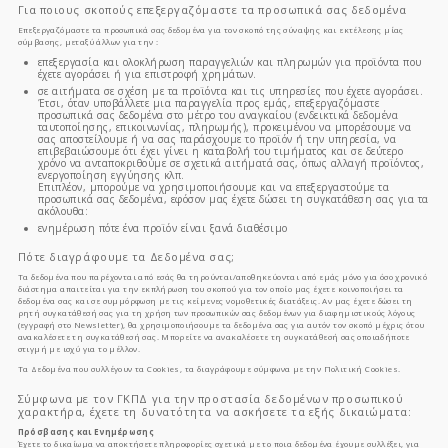
Για ποιους σκοπούς επεξεργαζόμαστε τα προσωπικά σας δεδομένα
Επεξεργαζόμαστε τα προσωπικά σας δεδομένα για τον σκοπό της σύναψης και εκτέλεσης μίας
σύμβασης, μεταξύ άλλων για την :
επεξεργασία και ολοκλήρωση παραγγελιών και πληρωμών για προϊόντα που
έχετε αγοράσει ή για επιστροφή χρημάτων.
σε αιτήματα σε σχέση με τα προϊόντα και τις υπηρεσίες που έχετε αγοράσει.
Έτσι, όταν υποβάλλετε μια παραγγελία προς εμάς, επεξεργαζόμαστε
προσωπικά σας δεδομένα στο μέτρο του αναγκαίου (ενδεικτικά δεδομένα
ταυτοποίησης, επικοινωνίας, πληρωμής), προκειμένου να μπορέσουμε να
σας αποστείλουμε ή να σας παράσχουμε το προϊόν ή την υπηρεσία, να
επιβεβαιώσουμε ότι έχει γίνει η καταβολή του τιμήματος και σε δεύτερο
χρόνο να ανταποκριθούμε σε σχετικά αιτήματά σας, όπως αλλαγή προϊόντος,
ενεργοποίηση εγγύησης κλπ.
Επιπλέον, μπορούμε να χρησιμοποιήσουμε και να επεξεργαστούμε τα
προσωπικά σας δεδομένα, εφόσον μας έχετε δώσει τη συγκατάθεση σας για τα
ακόλουθα:
ενημέρωση πότε ένα προϊόν είναι ξανά διαθέσιμο
Πότε διαγράφουμε τα Δεδομένα σας;
Τα δεδομένα που παρέχονται από εσάς θα τηρούνται/αποθηκεύονται από εμάς μόνο για όσο χρονικό
διάστημα απαιτείται για την εκπλήρωση του σκοπού για τον οποίο μας έχετε κοινοποιήσει τα
δεδομένα σας και σε συμμόρφωση με τις κείμενες νομοθετικές διατάξεις. Αν μας έχετε δώσει τη
ρητή συγκατάθεσή σας για τη χρήση των προσωπικών σας δεδομένων για διαφημιστικούς λόγους
(εγγραφή στο Newsletter), θα χρησιμοποιήσουμε τα δεδομένα σας για αυτόν τον σκοπό μέχρις ότου
ανακαλέσετε τη συγκατάθεσή σας. Μπορείτε να ανακαλέσετε τη συγκατάθεσή σας οποιαδήποτε
στιγμή με ισχύ για το μέλλον.
Τα Δεδομένα που συλλέγουν τα Cookies, τα διαγράφουμε σύμφωνα με την Πολιτική Cookies.
Σύμφωνα με τον ΓΚΠΔ για την προστασία δεδομένων προσωπικού
χαρακτήρα, έχετε τη δυνατότητα να ασκήσετε τα εξής δικαιώματα:
Πρόσβασης και Ενημέρωσης
Έχετε το δικαίωμα να αποκτήσετε πληροφορίες σχετικά με το ποια δεδομένα έχουμε συλλέξει, για