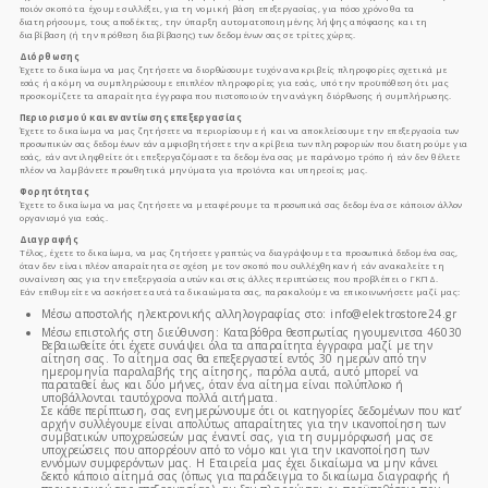
ποιόν σκοπό τα έχουμε συλλέξει, για τη νομική βάση επεξεργασίας, για πόσο χρόνο θα τα
διατηρήσουμε, τους αποδέκτες, την ύπαρξη αυτοματοποιημένης λήψης απόφασης και τη
διαβίβαση (ή την πρόθεση διαβίβασης) των δεδομένων σας σε τρίτες χώρες.
Διόρθωσης
Έχετε το δικαίωμα να μας ζητήσετε να διορθώσουμε τυχόν ανακριβείς πληροφορίες σχετικά με
εσάς ή ακόμη να συμπληρώσουμε επιπλέον πληροφορίες για εσάς, υπό την προϋπόθεση ότι μας
προσκοµίζετε τα απαραίτητα έγγραφα που πιστοποιούν την ανάγκη διόρθωσης ή συμπλήρωσης.
Περιορισμού και εναντίωσης επεξεργασίας
Έχετε το δικαίωμα να μας ζητήσετε να περιορίσουμε ή και να αποκλείσουμε την επεξεργασία των
προσωπικών σας δεδομένων εάν αμφισβητήσετε την ακρίβεια των πληροφοριών που διατηρούμε για
εσάς, εάν αντιληφθείτε ότι επεξεργαζόμαστε τα δεδομένα σας με παράνομο τρόπο ή εάν δεν θέλετε
πλέον να λαμβάνετε προωθητικά μηνύματα για προϊόντα και υπηρεσίες μας.
Φορητότητας
Έχετε το δικαίωμα να μας ζητήσετε να μεταφέρουμε τα προσωπικά σας δεδομένα σε κάποιον άλλον
οργανισμό για εσάς.
Διαγραφής
Τέλος, έχετε το δικαίωμα, να μας ζητήσετε γραπτώς να διαγράψουμε τα προσωπικά δεδομένα σας,
όταν δεν είναι πλέον απαραίτητα σε σχέση με τον σκοπό που συλλέχθηκαν ή εάν ανακαλείτε τη
συναίνεση σας για την επεξεργασία αυτών και στις άλλες περιπτώσεις που προβλέπει ο ΓΚΠΔ.
Εάν επιθυμείτε να ασκήσετε αυτά τα δικαιώματα σας, παρακαλούμε να επικοινωνήσετε μαζί μας:
Μέσω αποστολής ηλεκτρονικής αλληλογραφίας στο: info@elektrostore24.gr
Μέσω επιστολής στη διεύθυνση: Καταβόθρα θεσπρωτίας ηγουμενιτσα 46030
Βεβαιωθείτε ότι έχετε συνάψει όλα τα απαραίτητα έγγραφα μαζί με την
αίτηση σας. Το αίτημα σας θα επεξεργαστεί εντός 30 ημερών από την
ημερομηνία παραλαβής της αίτησης, παρόλα αυτά, αυτό μπορεί να
παραταθεί έως και δύο μήνες, όταν ένα αίτημα είναι πολύπλοκο ή
υποβάλλονται ταυτόχρονα πολλά αιτήματα.
Σε κάθε περίπτωση, σας ενημερώνουμε ότι οι κατηγορίες δεδομένων που κατ’
αρχήν συλλέγουμε είναι απολύτως απαραίτητες για την ικανοποίηση των
συμβατικών υποχρεώσεών μας έναντί σας, για τη συμμόρφωσή μας σε
υποχρεώσεις που απορρέουν από το νόμο και για την ικανοποίηση των
εννόμων συμφερόντων μας. Η Εταιρεία μας έχει δικαίωμα να μην κάνει
δεκτό κάποιο αίτημά σας (όπως για παράδειγμα το δικαίωμα διαγραφής ή