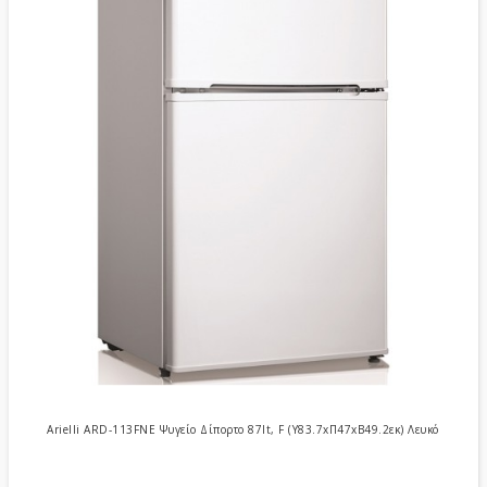
Arielli ARD-113FNE Ψυγείο Δίπορτο 87lt, F (Υ83.7xΠ47xΒ49.2εκ) Λευκό