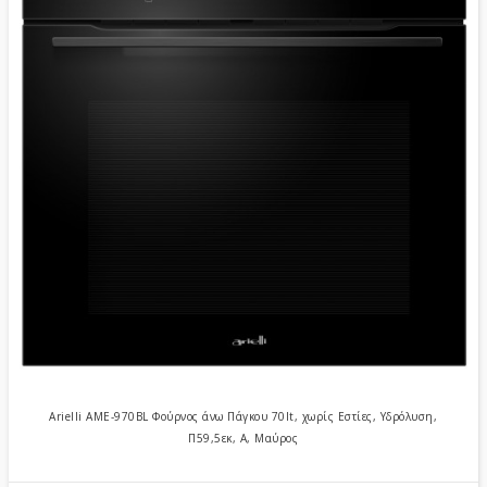
Arielli AME-970BL Φούρνος άνω Πάγκου 70lt, χωρίς Εστίες, Υδρόλυση,
Π59,5εκ, Α, Μαύρος