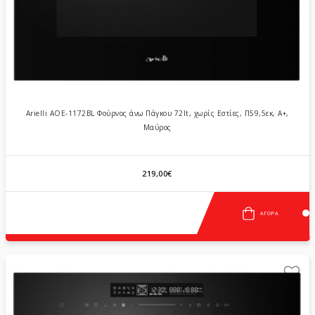
Arielli AOE-1172BL Φούρνος άνω Πάγκου 72lt, χωρίς Εστίες, Π59,5εκ, Α+,
Μαύρος
219,00€
ΑΓΟΡΆ