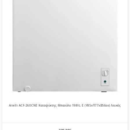
Arielli ACF-260CNE Καταψύκτης Μπαούλο 198lt, E (Υ85xΠ77xΒ56εκ) Λευκός