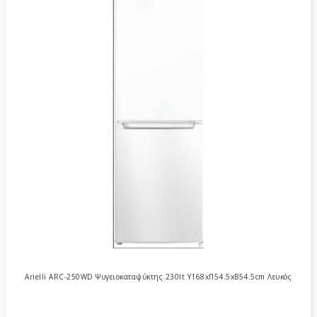
Arielli ARC-250WD Ψυγειοκαταψύκτης 230lt Υ168xΠ54.5xΒ54.5cm Λευκός