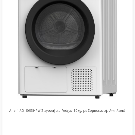
Arielli AD-1053HPW Στεγνωτήριο Ρούχων 10kg, με Συμπυκνωτή, Α++, Λευκό