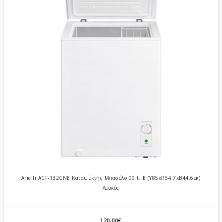
Arielli ACF-132CNE Καταψύκτης Μπαούλο 99lt, E (Υ85xΠ54,7xΒ44,6εκ)
Λευκός
120,00€