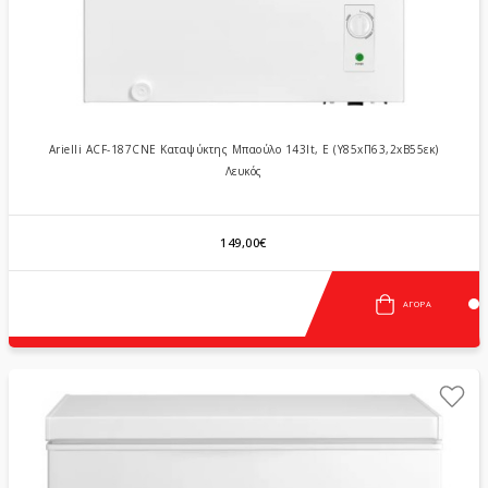
Arielli ACF-187CNE Καταψύκτης Μπαούλο 143lt, E (Υ85xΠ63,2xΒ55εκ)
Λευκός
149,00€
ΑΓΟΡΆ