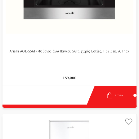
Arielli AOE-556IP Φούρνος άνω Πάγκου 56lt, χωρίς Εστίες, Π59.5εκ, Α, Inox
159,00€
ΑΓΟΡΆ