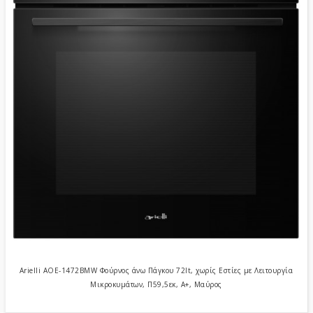
Arielli AOE-1472BMW Φούρνος άνω Πάγκου 72lt, χωρίς Εστίες με Λειτουργία
Μικροκυμάτων, Π59,5εκ, Α+, Μαύρος