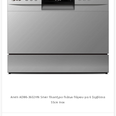
Arielli ADW6-3602HN Silver Πλυντήριο Πιάτων Πάγκου για 6 Σερβίτσια
55cm Inox