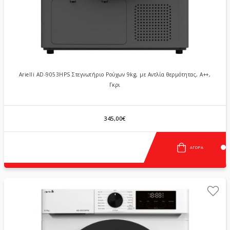
Arielli AD-9053HPS Στεγνωτήριο Ρούχων 9kg, με Αντλία θερμότητας, Α++,
Γκρι
345,00€
ΑΓΟΡΆ