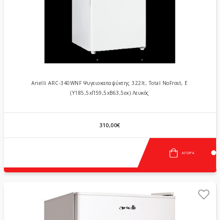
Arielli ARC-340WNF Ψυγειοκαταψύκτης 322lt, Total NoFrost, E
(Υ185,5xΠ59,5xΒ63,5εκ) Λευκός
310,00€
ΑΓΟΡΆ