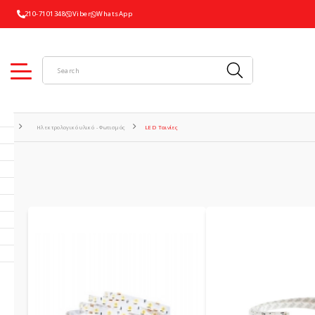
210-7101348
Viber
WhatsApp
Ηλεκτρολογικό υλικό - Φωτισμός
LED Ταινίες