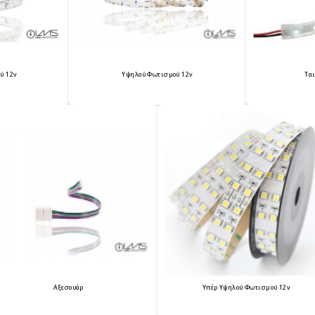
ύ 12v
Υψηλού Φωτισμού 12v
Ται
Αξεσουάρ
Υπέρ Υψηλού Φωτισμού 12v