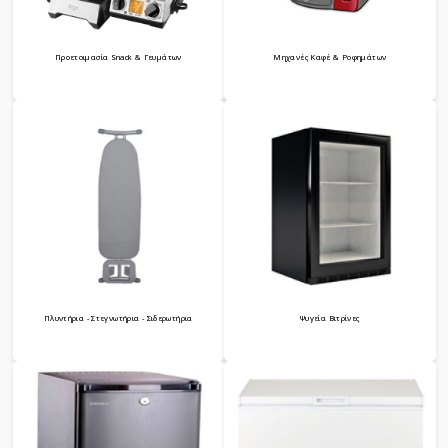
Προετοιμασία Snack & Γευμάτων
Μηχανές Καφέ & Ροφημάτων
Πλυντήρια - Στεγνωτήρια - Σιδερωτήρια
Ψυγεία Βιτρίνες