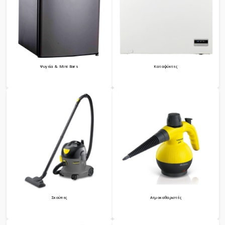
Ψυγεία & Mini Bars
Καταψύκτες
Σκούπες
Ατμοκαθαριστές