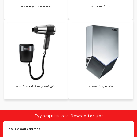
Μικρά Ψυγεία & Mini-Bars
Χρηματοκιβώτια
Σεσουάρ & Καθρέπτες Ξενοδοχείου
Στεγνωτήρες Χεριών
Εγγραφείτε στο Newsletter μας