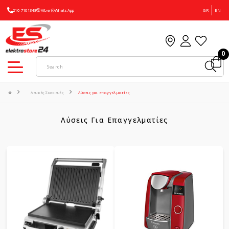
210-7101348
Viber
WhatsApp
GR
EN
0
Λευκές Συσκευές
Λύσεις για επαγγελματίες
Λύσεις Για Επαγγελματίες