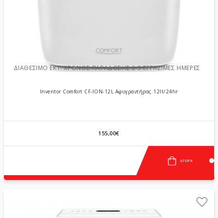
ΔΙΑΘΈΣΙΜΟ ΕΚΤ. ΧΡΌΝΟΣ ΠΑΡΆΔΟΣΗΣ 2-5 ΕΡΓΆΣΙΜΕΣ ΗΜΈΡΕΣ
Inventor Comfort CF-ION-12L Αφυγραντήρας 12lt/24hr
155,00€
ΑΓΟΡΆ