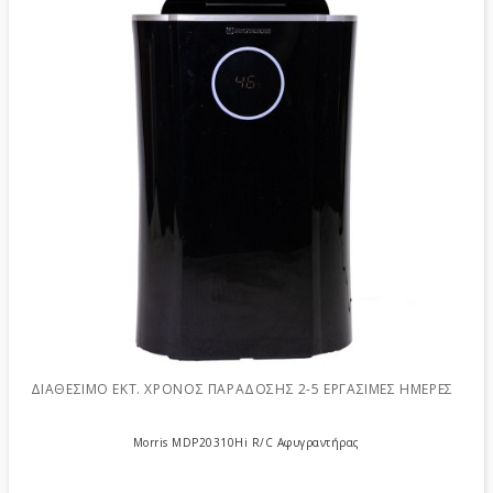
ΔΙΑΘΈΣΙΜΟ ΕΚΤ. ΧΡΌΝΟΣ ΠΑΡΆΔΟΣΗΣ 2-5 ΕΡΓΆΣΙΜΕΣ ΗΜΈΡΕΣ
Morris MDP20310Hi R/C Αφυγραντήρας