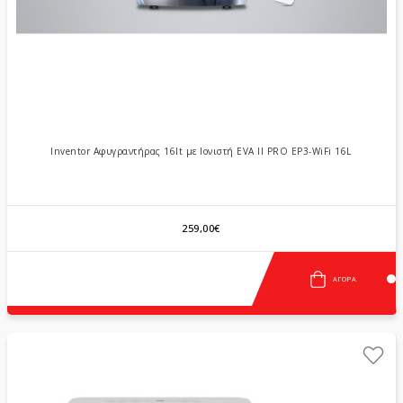
Inventor Αφυγραντήρας 16lt με Ιονιστή EVA II PRO EP3-WiFi 16L
259,00€
ΑΓΟΡΆ