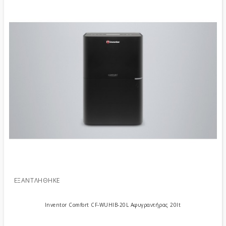
ΕΞΑΝΤΛΉΘΗΚΕ
Inventor Comfort CF-WUHIB-20L Αφυγραντήρας 20lt