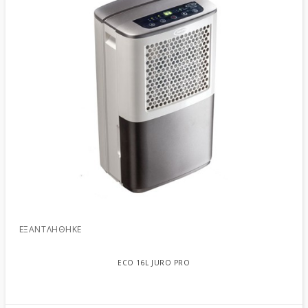
ΕΞΑΝΤΛΉΘΗΚΕ
ECO 16L JURO PRO