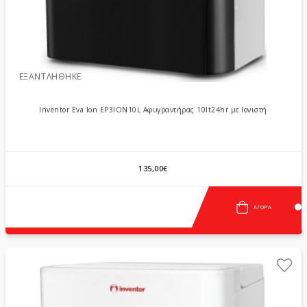
ΕΞΑΝΤΛΉΘΗΚΕ
Inventor Eva Ion EP3ION10L Αφυγραντήρας 10lt24hr με Ιονιστή
135,00€
ΑΓΟΡΆ