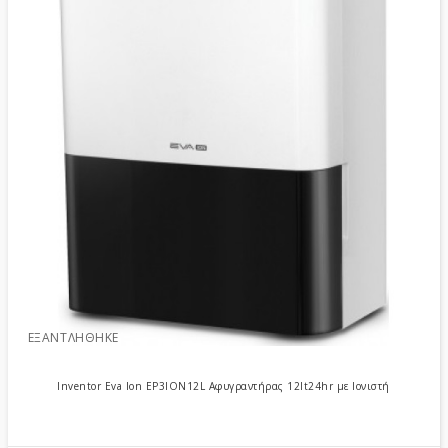
ΕΞΑΝΤΛΉΘΗΚΕ
Inventor Eva Ion EP3ION12L Αφυγραντήρας 12lt24hr με Ιονιστή