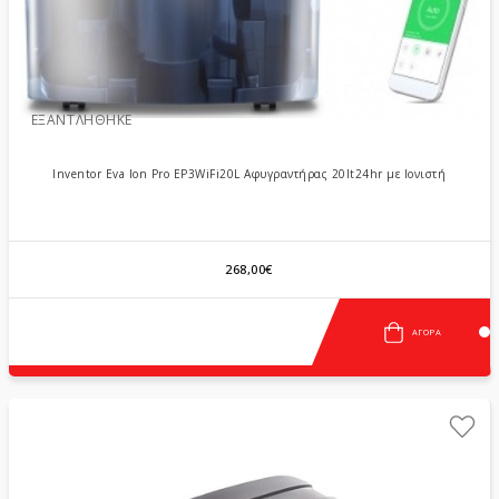
ΕΞΑΝΤΛΉΘΗΚΕ
Inventor Eva Ion Pro EP3WiFi20L Αφυγραντήρας 20lt24hr με Ιονιστή
268,00€
ΑΓΟΡΆ