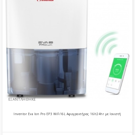
ΕΞΑΝΤΛΉΘΗΚΕ
Inventor Eva Ion Pro EP3 WiFi16L Αφυγραντήρας 16lt24hr με Ιονιστή