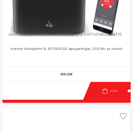
ΔΙΑΘΈΣΙΜΟ ΕΚΤ. ΧΡΌΝΟΣ ΠΑΡΆΔΟΣΗΣ 2-5 ΕΡΓΆΣΙΜΕΣ ΗΜΈΡΕΣ
Inventor Atmosphere XL ATIONUV20L Αφυγραντήρας 20lt24hr με Ιονιστή
459,00€
ΑΓΟΡΆ