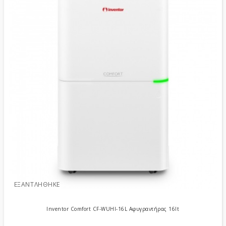
ΕΞΑΝΤΛΉΘΗΚΕ
Inventor Comfort CF-WUHI-16L Αφυγραντήρας 16lt