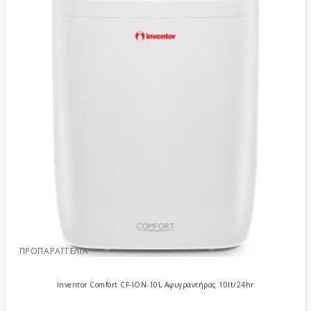
ΠΡΟΠΑΡΑΓΓΕΛΊΑ
Inventor Comfort CF-ION-10L Αφυγραντήρας 10lt/24hr