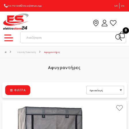
210-7101348
Viber
WhatsApp
GR
EN
0
Λευκές Συσκευές
Αφυγραντήρες
Αφυγραντήρες
ΦΊΛΤΡΑ