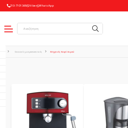
210-7101348
Viber
WhatsApp
Οικιακές μικροσυσκευές
Μηχανές Καφέ-Χυμού