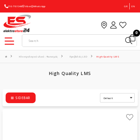
210-7101348
Viber
WhatsApp
GR
EN
0
Ηλεκτρολογικό υλικό - Φωτισμός
Προβολείς LED
High Quality LMS
High Quality LMS
SIDEBAR