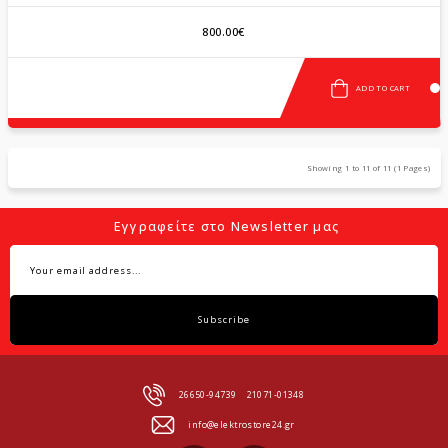
800.00€
ADD TO CART
Showing 1 to 11 of 11 (1 Pages)
Εγγραφείτε στο Newsletter μας
Subscribe
26650-94739
21071-01348
info@elektrostore24.gr