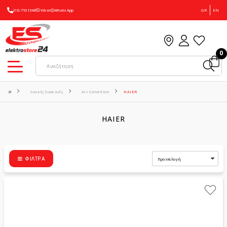
210-7101348
Viber
WhatsApp
GR
EN
0
Λευκές Συσκευές
Air Condition
HAIER
HAIER
ΦΊΛΤΡΑ