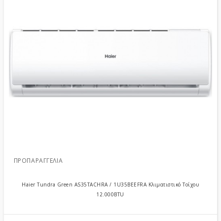
ΠΡΟΠΑΡΑΓΓΕΛΊΑ
Haier Tundra Green AS35TACHRA / 1U35BEEFRA Κλιματιστικό Τοίχου
12.000BTU