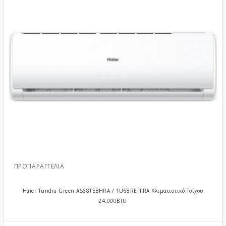
ΠΡΟΠΑΡΑΓΓΕΛΊΑ
Haier Tundra Green AS68TEBHRA / 1U68REFFRA Κλιματιστικό Τοίχου
24.000BTU