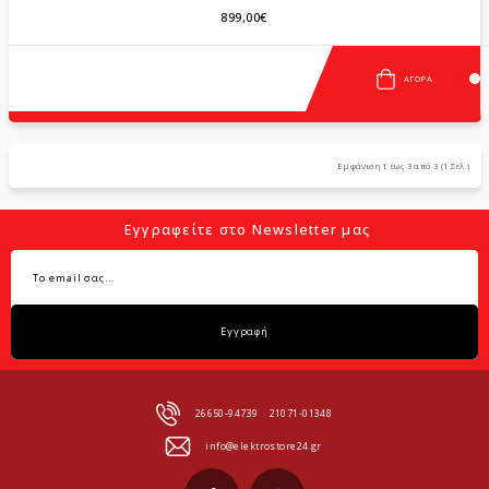
899,00€
ΑΓΟΡΆ
Εμφάνιση 1 έως 3 από 3 (1 Σελ.)
Εγγραφείτε στο Newsletter μας
Εγγραφή
26650-94739
21071-01348
info@elektrostore24.gr