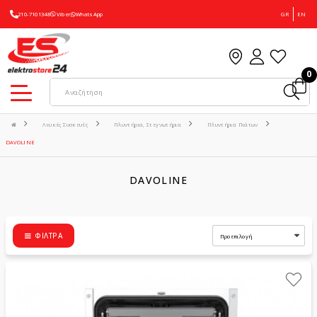
210-7101348
Viber
WhatsApp
GR
EN
0
Λευκές Συσκευές
Πλυντήρια, Στεγνωτήρια
Πλυντήρια Πιάτων
DAVOLINE
DAVOLINE
ΦΊΛΤΡΑ