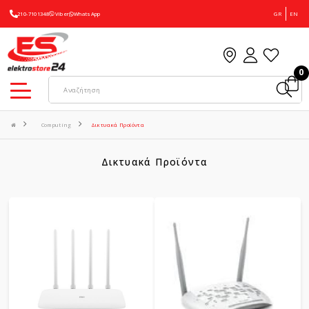
210-7101348
Viber
WhatsApp
GR
EN
0
Computing
Δικτυακά Προϊόντα
Δικτυακά Προϊόντα