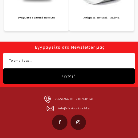
Ενσύρματα Δικτυακά Προϊόντα
Ασύρματα Δικτυακά Προϊόντα
Εγγραφείτε στο Newsletter μας
Εγγραφή
26650-94739
21071-01348
info@elektrostore24.gr