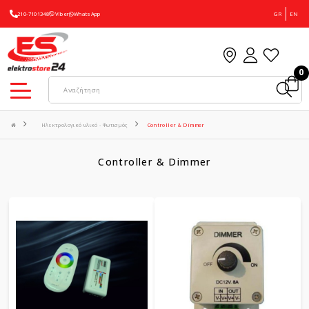
210-7101348
Viber
WhatsApp
GR
EN
0
Ηλεκτρολογικό υλικό - Φωτισμός
Controller & Dimmer
Controller & Dimmer