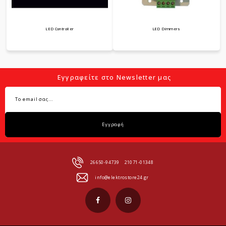
LED Controller
LED Dimmers
Εγγραφείτε στο Newsletter μας
Εγγραφή
26650-94739
21071-01348
info@elektrostore24.gr