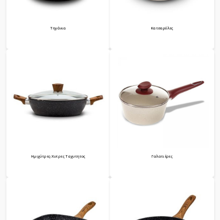
Τηγάνια
Κατσαρόλες
Ημιχύτρες-Χυτρες Ταχυτητος
Γαλατιέρες