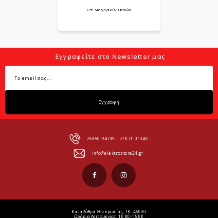
Σετ Μαγειρικών Σκευών
Εγγραφείτε στο Newsletter μας
Εγγραφή
26650-94739
21071-01348
info@elektrostore24.gr
Καταβόθρα Θεσπρωτίας, ΤΚ: 46030
Ωράριο Λειτουργίας: 10:00-15:00