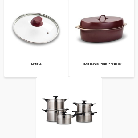
Καπάκια
Ταψιά-Γάστρες-Φόρμες Ψησίματος