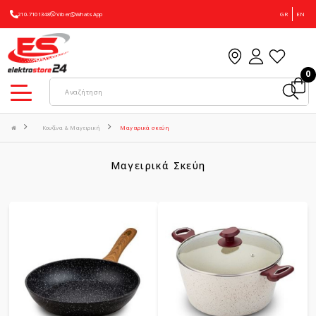
210-7101348
Viber
WhatsApp
GR
EN
0
Κουζίνα & Μαγειρική
Μαγειρικά σκεύη
Μαγειρικά Σκεύη