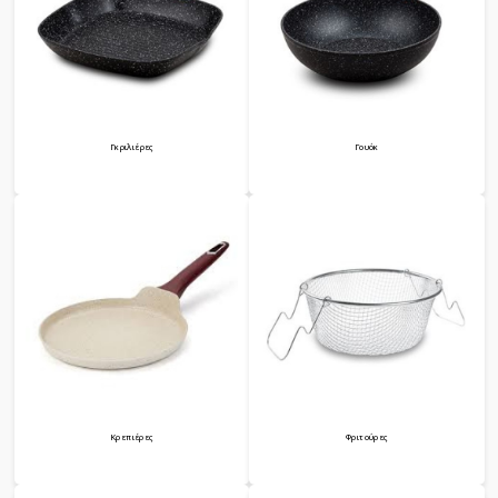
Γκριλιέρες
Γουόκ
Κρεπιέρες
Φριτούρες