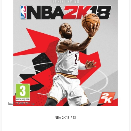
ΕΞΑΝΤΛΉΘΗΚΕ
NBA 2K18 PS3