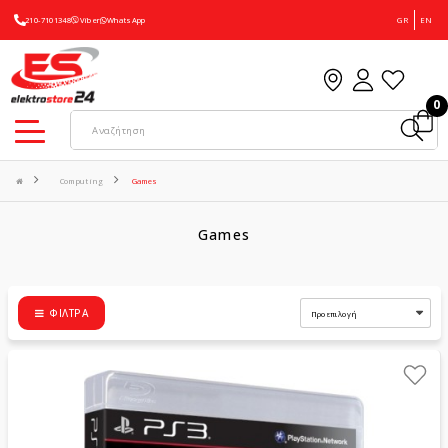
210-7101348
Viber
WhatsApp
GR
EN
0
Computing
Games
Games
ΦΊΛΤΡΑ