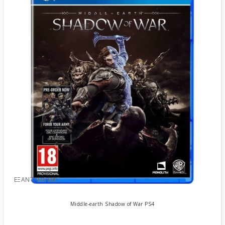
ΕΞΑΝΤΛΉΘΗΚΕ
Middle-earth Shadow of War PS4