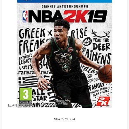
ΕΞΑΝΤΛΉΘΗΚΕ
NBA 2K19 PS4