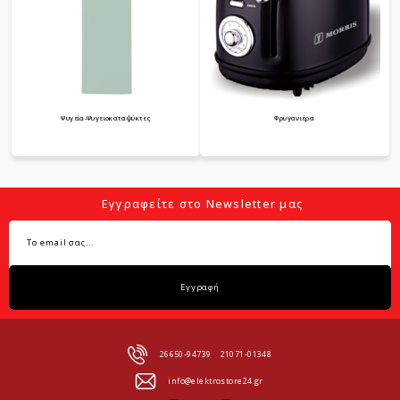
Ψυγεία-Ψυγειοκαταψύκτες
Φρυγανιέρα
Εγγραφείτε στο Newsletter μας
Εγγραφή
26650-94739
21071-01348
info@elektrostore24.gr