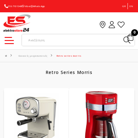
210-7101348
Viber
WhatsApp
GR
EN
0
Οικιακές μικροσυσκευές
Retro series morris
Retro Series Morris