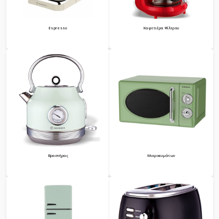
Espresso
Kαφετιέρα Φίλτρου
Βραστήρας
Μικροκυμάτων