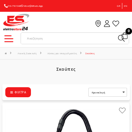
210-7101348
Viber
WhatsApp
GR
EN
0
Λευκές Συσκευές
Λύσεις για επαγγελματίες
Σκούπες
Σκούπες
ΦΊΛΤΡΑ