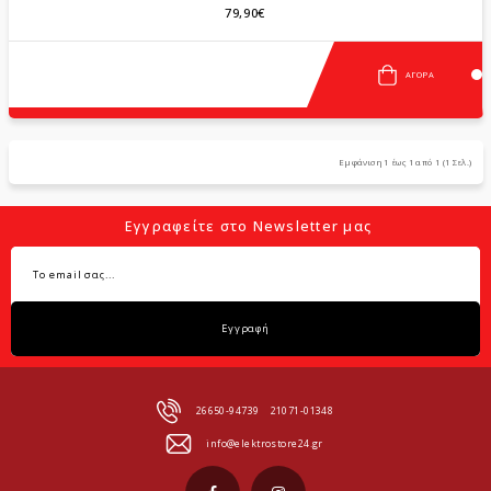
79,90€
ΑΓΟΡΆ
Εμφάνιση 1 έως 1 από 1 (1 Σελ.)
Εγγραφείτε στο Newsletter μας
Εγγραφή
26650-94739
21071-01348
info@elektrostore24.gr